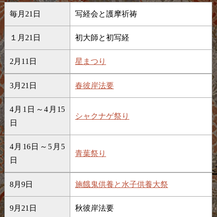
毎月21日
写経会と護摩祈祷
１月21日
初大師と初写経
2月11日
星まつり
3月21日
春彼岸法要
4月1日～4月15
シャクナゲ祭り
日
4月16日～5月5
青葉祭り
日
8月9日
施餓鬼供養と水子供養大祭
9月21日
秋彼岸法要